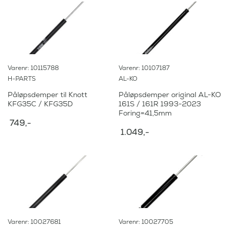
Varenr: 10115788
Varenr: 10107187
H-PARTS
AL-KO
Påløpsdemper til Knott
Påløpsdemper original AL-KO
KFG35C / KFG35D
161S / 161R 1993-2023
Foring=41,5mm
749
,-
1.049
,-
Varenr: 10027681
Varenr: 10027705