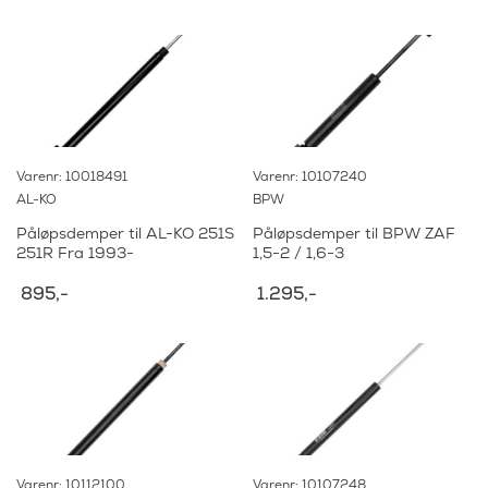
Varenr: 10018491
Varenr: 10107240
AL-KO
BPW
Påløpsdemper til AL-KO 251S
Påløpsdemper til BPW ZAF
251R Fra 1993-
1,5-2 / 1,6-3
895
,-
1.295
,-
Varenr: 10112100
Varenr: 10107248