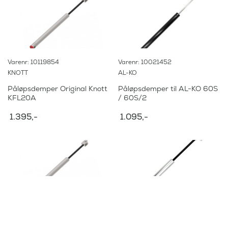
Varenr: 10119854
Varenr: 10021452
KNOTT
AL-KO
Påløpsdemper Original Knott
Påløpsdemper til AL-KO 60S
KFL20A
/ 60S/2
1.395
,-
1.095
,-
Varenr: 10135849
Varenr: 10107255
KNOTT
KNOTT