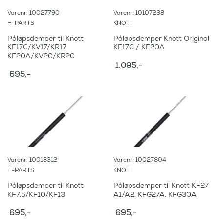
Varenr: 10027790
Varenr: 10107238
H-PARTS
KNOTT
Påløpsdemper til Knott
Påløpsdemper Knott Original
KF17C/KV17/KR17
KF17C / KF20A
KF20A/KV20/KR20
1.095
,-
695
,-
Varenr: 10018312
Varenr: 10027804
H-PARTS
KNOTT
Påløpsdemper til Knott
Påløpsdemper til Knott KF27
KF7,5/KF10/KF13
A1/A2, KFG27A, KFG30A
695
,-
695
,-