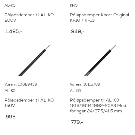
AL-KO
KNOTT
Påløpsdemper til AL-KO
Påløpsdemper Knott Original
200V
KF10 / KF13
1.495
,-
949
,-
Varenr: 10029439
Varenr: 10115789
AL-KO
AL-KO
Påløpsdemper til AL-KO
Påløpsdemper til AL-KO
150V
161S/161R 1992-2023 Med
foringer 24/37,5/41,5 mm
995
,-
779
,-