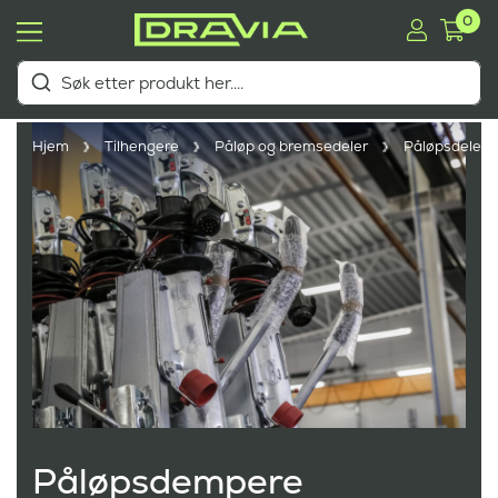
0
Hjem
Tilhengere
Påløp og bremsedeler
Påløpsdeler
Påløpsdempere