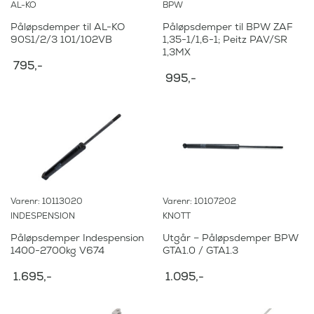
AL-KO
BPW
Påløpsdemper til AL-KO
Påløpsdemper til BPW ZAF
90S1/2/3 101/102VB
1,35-1/1,6-1; Peitz PAV/SR
1,3MX
795
,-
995
,-
Varenr: 10113020
Varenr: 10107202
INDESPENSION
KNOTT
Påløpsdemper Indespension
Utgår – Påløpsdemper BPW
1400-2700kg V674
GTA1.0 / GTA1.3
1.695
,-
1.095
,-