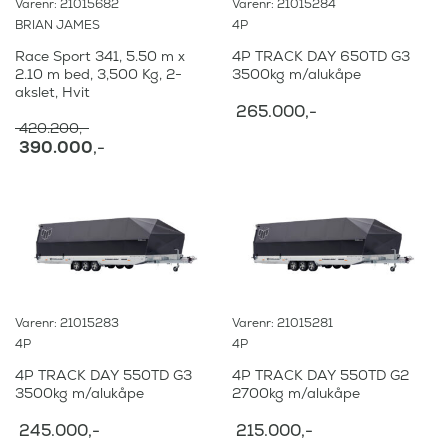
Varenr: 21015682
Varenr: 21015284
BRIAN JAMES
4P
Race Sport 341, 5.50 m x
4P TRACK DAY 650TD G3
2.10 m bed, 3,500 Kg, 2-
3500kg m/alukåpe
akslet, Hvit
265.000
,-
420.200
,-
O
390.000
,-
p
N
p
å
r
v
i
æ
n
r
n
e
e
n
l
d
i
e
Varenr: 21015283
Varenr: 21015281
g
p
p
4P
4P
r
r
i
4P TRACK DAY 550TD G3
4P TRACK DAY 550TD G2
i
s
3500kg m/alukåpe
2700kg m/alukåpe
s
e
v
r
245.000
,-
215.000
,-
a
: