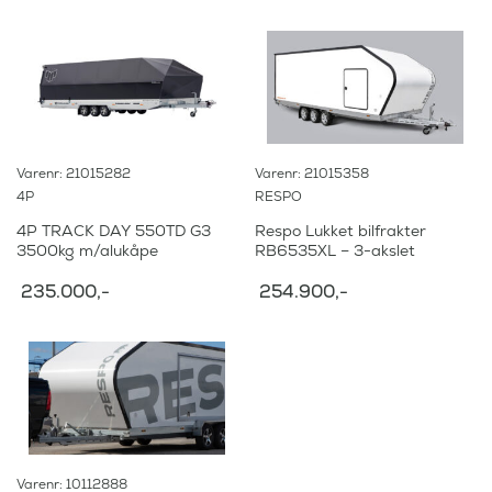
r
:
3
9
4
0
2
.
0
0
.
0
2
0
0
,
Varenr: 21015282
Varenr: 21015358
0
-
4P
RESPO
,
.
-
4P TRACK DAY 550TD G3
Respo Lukket bilfrakter
.
3500kg m/alukåpe
RB6535XL – 3-akslet
235.000
,-
254.900
,-
Varenr: 10112888