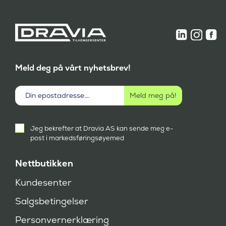
Meld deg på vårt nyhetsbrev!
Aktivt
Jeg bekrefter at Dravia AS kan sende meg e-
samtykke
post i markedsføringsøyemed
(
P
å
Nettbutikken
k
r
Kundesenter
e
v
Salgsbetingelser
d
)
Personvernerklæring