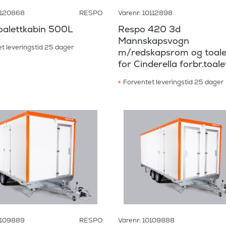
0120868
RESPO
Varenr: 10112898
oalettkabin 500L
Respo 420 3d
Mannskapsvogn
t leveringstid 25 dager
m/redskapsrom og toal
for Cinderella forbr.toale
Forventet leveringstid 25 dager
0109889
RESPO
Varenr: 10109888