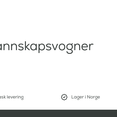
nnskapsvogner
sk levering
Lager i Norge