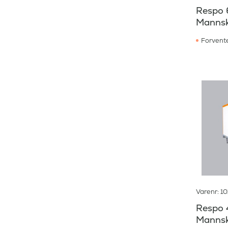
Respo 
Mannsk
Forvente
Varenr: 1
Respo 
Mannsk