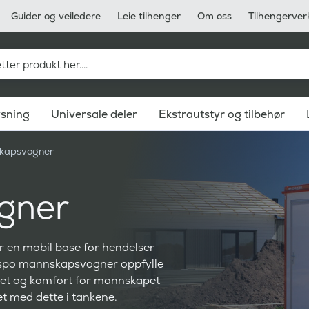
Guider og veiledere
Leie tilhenger
Om oss
Tilhengerver
ysning
Universale deler
Ekstrautstyr og tilbehør
kapsvogner
gner
r en mobil base for hendelser
 Respo mannskapsvogner oppfylle
erhet og komfort for mannskapet
t med dette i tankene.