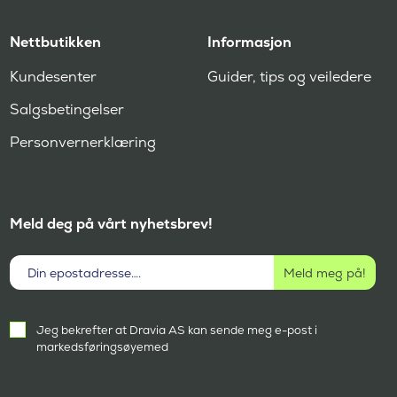
Nettbutikken
Informasjon
Kundesenter
Guider, tips og veiledere
Salgsbetingelser
Personvernerklæring
Meld deg på vårt nyhetsbrev!
Aktivt
Jeg bekrefter at Dravia AS kan sende meg e-post i
samtykke
markedsføringsøyemed
(
P
å
k