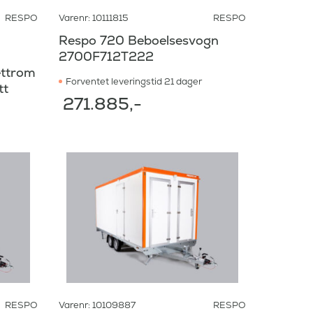
RESPO
Varenr: 10111815
RESPO
Respo 720 Beboelsesvogn
2700F712T222
ettrom
Forventet leveringstid 21 dager
tt
271.885
,-
RESPO
Varenr: 10109887
RESPO