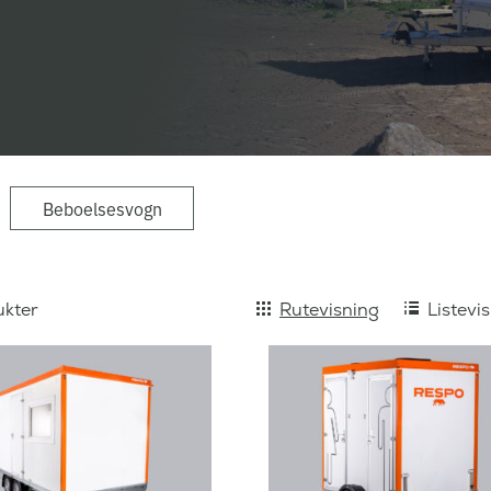
Beboelsesvogn
kter
Rutevisning
Listevi