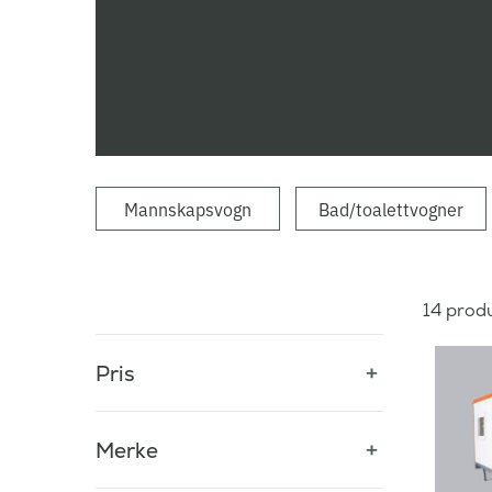
Mannskapsvogn
Bad/toalettvogner
14
produ
Pris
Merke