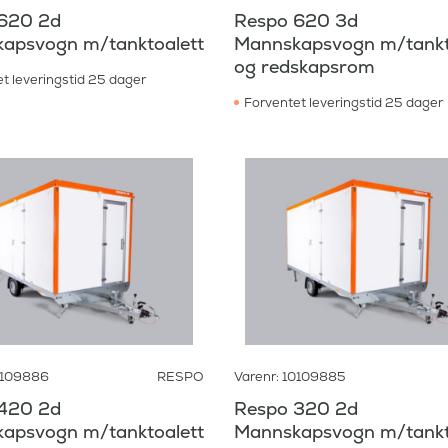
620 2d
Respo 620 3d
apsvogn m/tanktoalett
Mannskapsvogn m/tankt
og redskapsrom
t leveringstid 25 dager
Forventet leveringstid 25 dager
0109886
RESPO
Varenr: 10109885
420 2d
Respo 320 2d
apsvogn m/tanktoalett
Mannskapsvogn m/tankt