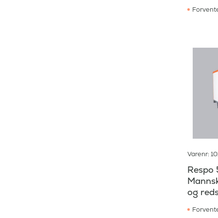
Forvente
Varenr: 1
Respo 
Mannsk
og red
Forvente