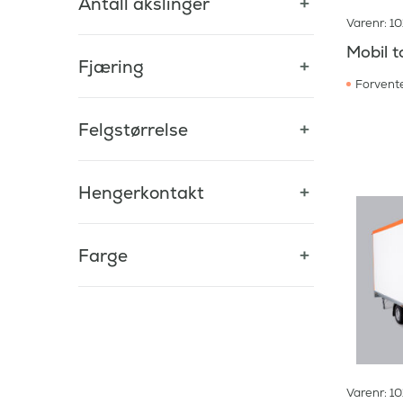
Antall akslinger
Varenr: 1
Mobil t
Fjæring
Forvente
Felgstørrelse
Hengerkontakt
Farge
Varenr: 1