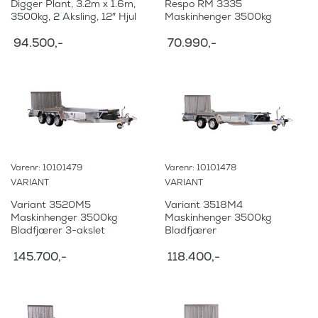
Digger Plant, 3.2m x 1.6m,
Respo RM 3335
3500kg, 2 Aksling, 12″ Hjul
Maskinhenger 3500kg
94.500
,-
70.990
,-
Varenr: 10101479
Varenr: 10101478
VARIANT
VARIANT
Variant 3520M5
Variant 3518M4
Maskinhenger 3500kg
Maskinhenger 3500kg
Bladfjærer 3-akslet
Bladfjærer
145.700
,-
118.400
,-