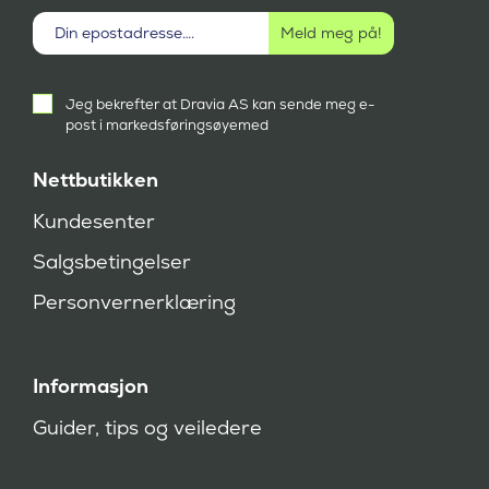
Aktivt
Jeg bekrefter at Dravia AS kan sende meg e-
samtykke
post i markedsføringsøyemed
(
P
å
Nettbutikken
k
r
Kundesenter
e
v
Salgsbetingelser
d
)
Personvernerklæring
Informasjon
Guider, tips og veiledere