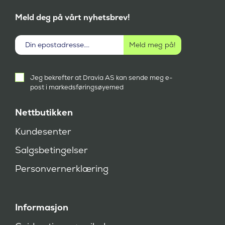
Meld deg på vårt nyhetsbrev!
Aktivt
Jeg bekrefter at Dravia AS kan sende meg e-
samtykke
post i markedsføringsøyemed
(
P
å
Nettbutikken
k
r
Kundesenter
e
v
Salgsbetingelser
d
)
Personvernerklæring
Informasjon