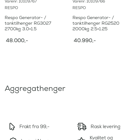
Varenr: 10109767
Varenr: 10109766
RESPO
RESPO
Respo Generator- /
Respo Generator- /
tanktilhenger RG3027
tanktilhenger RG2520
2700kg 3.0×1.5
2000kg 2.5×1.25
48.000
,-
40.990
,-
Aggregathenger
Frakt fra 99,-
Rask levering
Kvalitet og