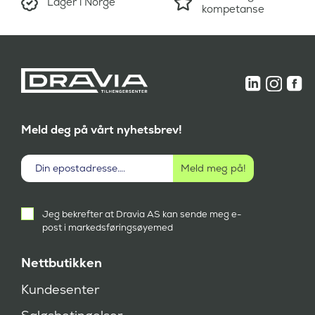
Lager i Norge
kompetanse
Meld deg på vårt nyhetsbrev!
Aktivt
Jeg bekrefter at Dravia AS kan sende meg e-
samtykke
post i markedsføringsøyemed
(
P
å
Nettbutikken
k
r
Kundesenter
e
v
d