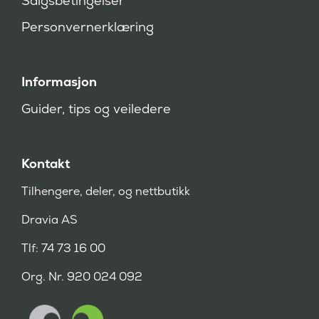
Salgsbetingelser
)
Personvernerklæring
Informasjon
Guider, tips og veiledere
Kontakt
Tilhengere, deler, og nettbutikk
Dravia AS
Tlf: 74 73 16 00
Org. Nr. 920 024 092