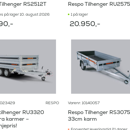
Tilhenger RS2512T
Respo Tilhenger RU257
s på lager 10. august 2026
1 på lager
90
,-
20.950
,-
21023429
RESPO
Varenr: 10140057
tilhenger RU3320
Respo Tilhenger RS307
ra karmer –
33cm karm
jepris!
Forventet leveringstid 21 dager