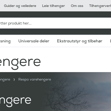
Guider og veiledere
Leie tilhenger
Om oss
Tilhengerver
ysning
Universale deler
Ekstrautstyr og tilbehør
engere
engere
Respo varehengere
ngere