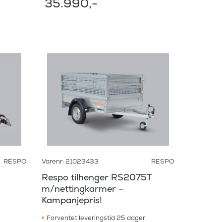
35.990
,-
RESPO
Varenr: 21023433
RESPO
Respo tilhenger RS2075T
m/nettingkarmer –
Kampanjepris!
Forventet leveringstid 25 dager