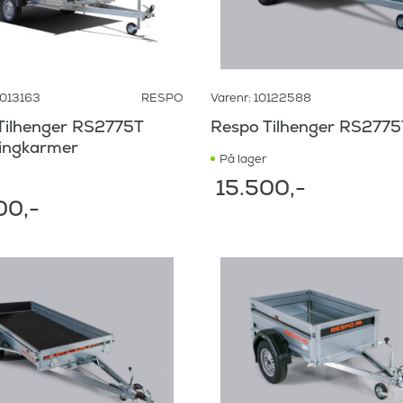
1013163
RESPO
Varenr: 10122588
Tilhenger RS2775T
Respo Tilhenger RS277
ingkarmer
På lager
15.500
,-
00
,-