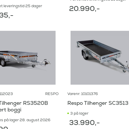
t leveringstid 25 dager
20.990
,-
35
,-
0112023
RESPO
Varenr: 10101376
Tilhenger RS3520B
Respo Tilhenger SC3513
ert boggi
3 på lager
es på lager 28. august 2026
33.990
,-