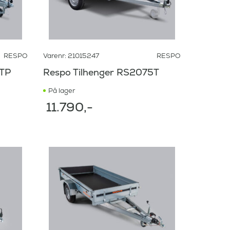
RESPO
Varenr: 21015247
RESPO
5TP
Respo Tilhenger RS2075T
På lager
11.790
,-