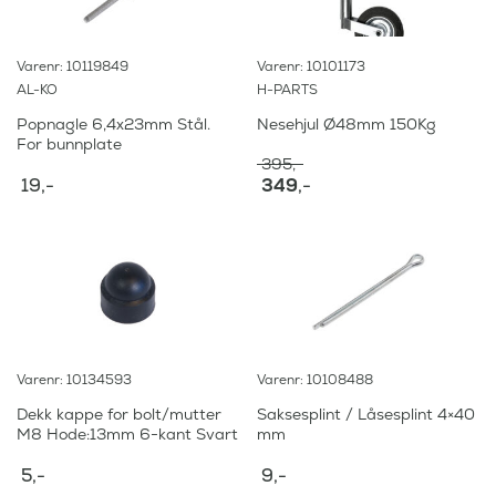
Varenr: 10119849
Varenr: 10101173
AL-KO
H-PARTS
Popnagle 6,4x23mm Stål.
Nesehjul Ø48mm 150Kg
For bunnplate
395
,-
O
19
,-
349
,-
p
N
p
å
r
v
i
æ
n
r
n
e
e
n
l
d
i
e
Varenr: 10134593
Varenr: 10108488
g
p
p
r
Dekk kappe for bolt/mutter
Saksesplint / Låsesplint 4×40
r
i
M8 Hode:13mm 6-kant Svart
mm
i
s
s
e
5
,-
9
,-
v
r