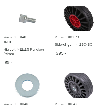
a
:
r
:
3
4
3
9
9
,
5
-
,
.
-
Varenr: 10101411
Varenr: 10101673
.
KNOTT
Siderull gummi 260×80
Hjulbolt M12x1,5 Rundkon
395
,-
24mm
25
,-
Varenr: 10101046
Varenr: 10101412