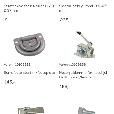
Støtteskive for kjølruller M:20
Siderull solid gummi 200×75
D:37mm
mm
9
,-
235
,-
Varenr: 10109922
Varenr: 10109256
Surrefeste stort m/festeplate
Nesehjulklemme for nesehjul
D=48mm m/leddarm
145
,-
165
,-