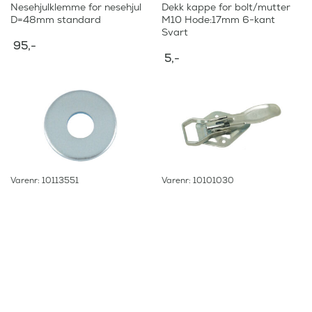
Nesehjulklemme for nesehjul
Dekk kappe for bolt/mutter
D=48mm standard
M10 Hode:17mm 6-kant
Svart
95
,-
5
,-
Varenr: 10113551
Varenr: 10101030
Støtteskive for sideruller
Lemlås 90×215 SPP
21/59mm
195
,-
39
,-