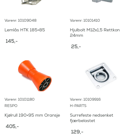
Varenr: 10109048
Varenr: 10101410
Lemlås HTK 185×85
Hjulbolt M12x1,5 Rettkon
24mm
145
,-
25
,-
Varenr: 10101180
Varenr: 10109916
RESPO
H-PARTS
Kjølrull 190×95 mm Oransje
Surrefeste nedsenket
fjærbelastet
405
,-
129
,-