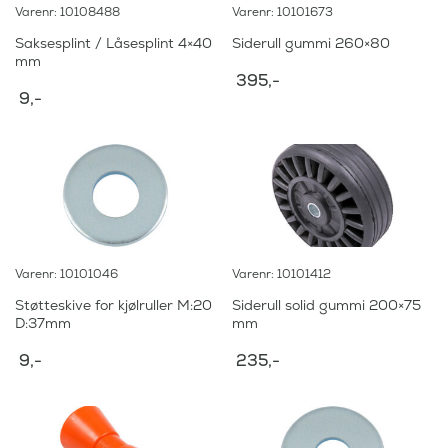
Varenr: 10108488
Varenr: 10101673
Saksesplint / Låsesplint 4×40
Siderull gummi 260×80
mm
395
,-
9
,-
Varenr: 10101046
Varenr: 10101412
Støtteskive for kjølruller M:20
Siderull solid gummi 200×75
D:37mm
mm
9
,-
235
,-