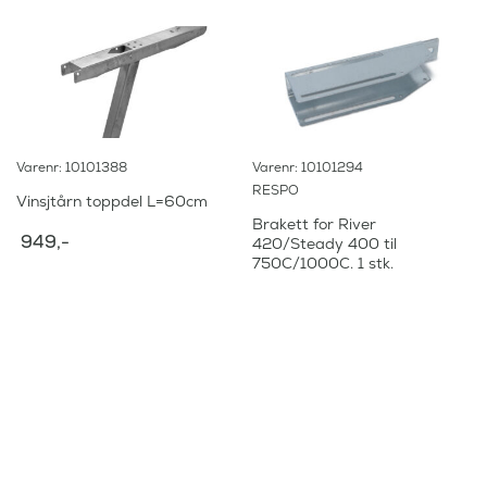
a
:
r
:
9
9
1
5
.
,
0
-
9
.
5
Varenr: 10101388
Varenr: 10101294
,
RESPO
-
Vinsjtårn toppdel L=60cm
.
Brakett for River
949
,-
420/Steady 400 til
750C/1000C. 1 stk.
465
,-