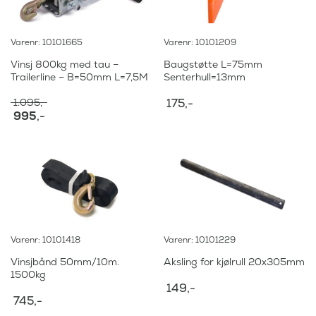
Varenr: 10101665
Varenr: 10101209
Vinsj 800kg med tau –
Baugstøtte L=75mm
Trailerline – B=50mm L=7,5M
Senterhull=13mm
1.095
,-
175
,-
O
995
,-
p
N
p
å
r
v
i
æ
n
r
n
e
e
n
l
d
i
e
Varenr: 10101418
Varenr: 10101229
g
p
p
r
Vinsjbånd 50mm/10m.
Aksling for kjølrull 20x305mm
r
i
1500kg
i
s
149
,-
s
e
745
,-
v
r