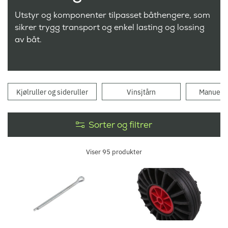
Utstyr og komponenter tilpasset båthengere, som
sikrer trygg transport og enkel lasting og lossing
av båt.
Kjølruller og sideruller
Vinsjtårn
Manuelle
Sorter og filtrer
Viser
95
produkter