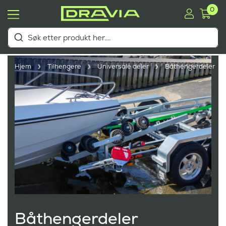
0
Hjem
Tilhengere
Universale deler
Båthengerdeler
Båthengerdeler