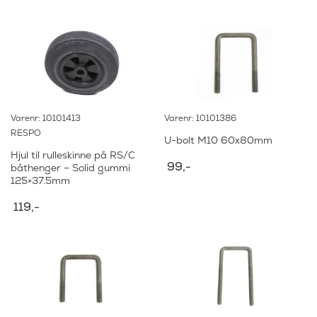
Varenr: 10101413
Varenr: 10101386
RESPO
U-bolt M10 60x80mm
Hjul til rulleskinne på RS/C
99
,-
båthenger – Solid gummi
125×37.5mm
119
,-