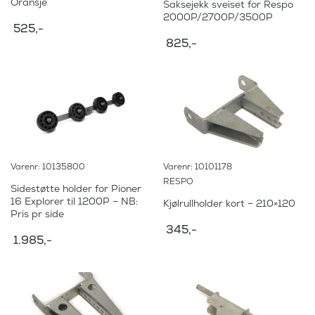
Oransje
Saksejekk sveiset for Respo
2000P/2700P/3500P
525
,-
825
,-
Varenr: 10135800
Varenr: 10101178
RESPO
Sidestøtte holder for Pioner
16 Explorer til 1200P – NB:
Kjølrullholder kort – 210×120
Pris pr side
345
,-
1.985
,-