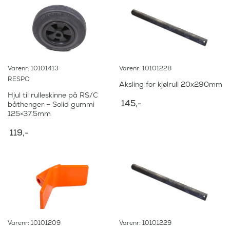
Varenr: 10101413
Varenr: 10101228
RESPO
Aksling for kjølrull 20x290mm
Hjul til rulleskinne på RS/C
145
,-
båthenger – Solid gummi
125×37.5mm
119
,-
Varenr: 10101209
Varenr: 10101229