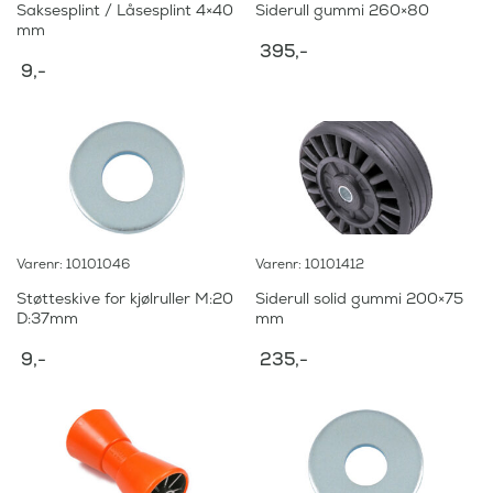
Saksesplint / Låsesplint 4×40
Siderull gummi 260×80
mm
395
,-
9
,-
Varenr: 10101046
Varenr: 10101412
Støtteskive for kjølruller M:20
Siderull solid gummi 200×75
D:37mm
mm
9
,-
235
,-