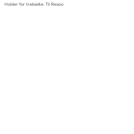
Holder for trebjelke. Til Respo
vannscooterhenger
455
,-
Kjølruller og sideruller
Frakt fra 99,-
Rask levering
Kvalitet og
Lager i Norge
kompetanse