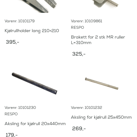
Varenr: 10101179
Varenr: 10109861
RESPO
Kjølrullholder lang 210×210
Brakett for 2 stk MR ruller
395
,-
L=310mm
325
,-
Varenr: 10101230
Varenr: 10101232
RESPO
Aksling for kjølrull 25x450mm
Aksling for kjølrull 20x440mm
269
,-
179
,-