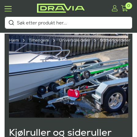
0
Hjem
Tilhengere
Universale deler
Båthengerdeler
Kjølruller og sideruller