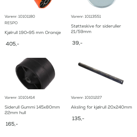
Varenr: 10101180
Varenr: 10113551
RESPO
Støtteskive for sideruller
21/59mm
Kjølrull 190×95 mm Oransje
39
,-
405
,-
Varenr: 10101414
Varenr: 10101227
Siderull Gummi 145x80mm
Aksling for kjølrull 20x240mm
22mm hull
135
,-
165
,-