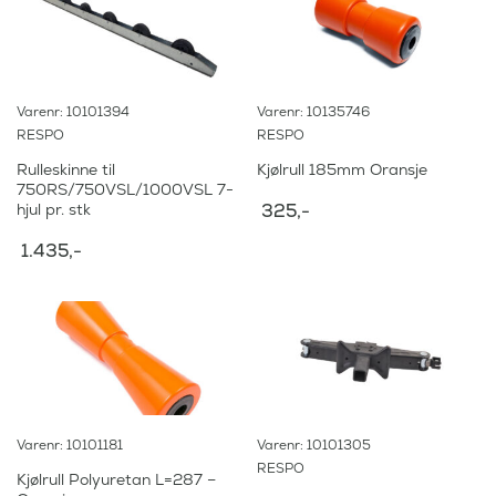
Varenr: 10101394
Varenr: 10135746
RESPO
RESPO
Rulleskinne til
Kjølrull 185mm Oransje
750RS/750VSL/1000VSL 7-
hjul pr. stk
325
,-
1.435
,-
Varenr: 10101181
Varenr: 10101305
RESPO
Kjølrull Polyuretan L=287 –