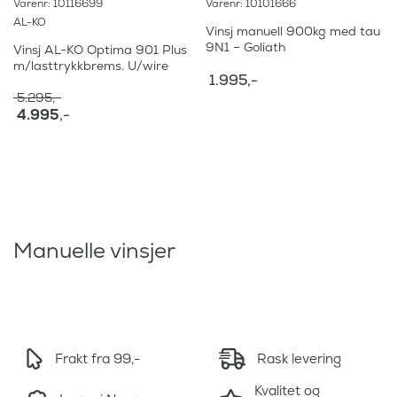
Varenr: 10116699
Varenr: 10101666
AL-KO
Vinsj manuell 900kg med tau
9N1 – Goliath
Vinsj AL-KO Optima 901 Plus
m/lasttrykkbrems. U/wire
1.995
,-
5.295
,-
O
4.995
,-
p
N
p
å
r
v
i
æ
n
r
n
e
e
n
l
d
Manuelle vinsjer
i
e
g
p
p
r
r
i
i
s
s
e
v
r
Frakt fra 99,-
Rask levering
a
:
r
Kvalitet og