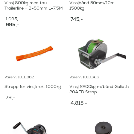
Vinsj 800kg med tau –
Vinsjbånd 50mm/10m.
Trailerline – B=50mm L=7,5M
1500kg
1.095
,-
745
,-
O
995
,-
p
N
p
å
r
v
i
æ
n
r
n
e
e
n
l
d
i
e
Varenr: 10111862
Varenr: 10101416
g
p
p
r
Stropp for vinsjkrok, 1000kg
Vinsj 2200kg m/bånd Goliath
r
i
20AFD Strap
i
s
79
,-
s
e
4.815
,-
v
r
a
:
r
:
9
9
1
5