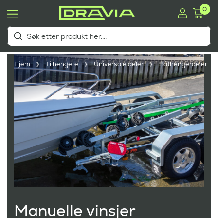
0
Hjem
Tilhengere
Universale deler
Båthengerdeler
Manuelle vinsjer