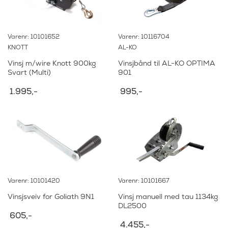
.
,
0
-
9
.
5
Varenr: 10101652
Varenr: 10116704
,
KNOTT
AL-KO
-
.
Vinsj m/wire Knott 900kg
Vinsjbånd til AL-KO OPTIMA
Svart (Multi)
901
1.995
,-
995
,-
Varenr: 10101420
Varenr: 10101667
Vinsjsveiv for Goliath 9N1
Vinsj manuell med tau 1134kg
DL2500
605
,-
4.455
,-