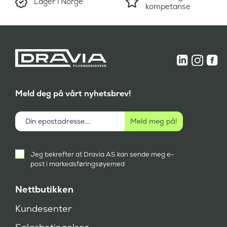
Lager i Norge
:
4
kompetanse
.
5
9
.
9
2
5
9
,
5
-
,
.
-
.
Meld deg på vårt nyhetsbrev!
Aktivt
Jeg bekrefter at Dravia AS kan sende meg e-
samtykke
post i markedsføringsøyemed
(
P
å
Nettbutikken
k
r
Kundesenter
e
v
d