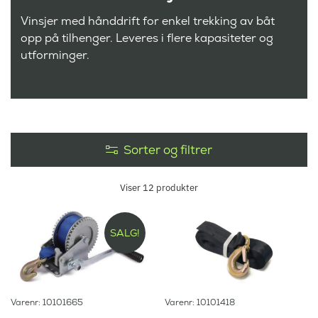
Vinsjer med hånddrift for enkel trekking av båt
opp på tilhenger. Leveres i flere kapasiteter og
utforminger.
Sorter og filtrer
Viser
12
produkter
SALG!
Varenr: 10101665
Varenr: 10101418