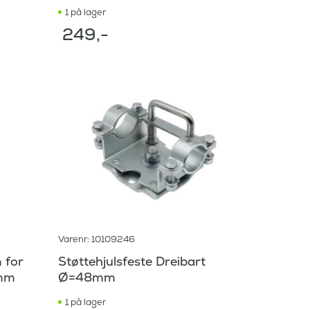
1 på lager
249
,-
Varenr: 10109246
 for
Støttehjulsfeste Dreibart
mm
Ø=48mm
1 på lager