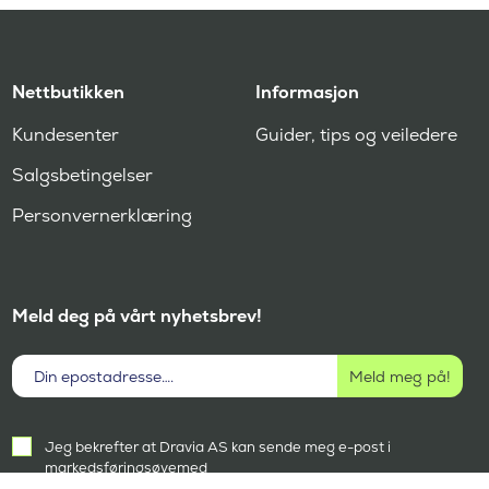
Nettbutikken
Informasjon
Kundesenter
Guider, tips og veiledere
Salgsbetingelser
Personvernerklæring
Meld deg på vårt nyhetsbrev!
Aktivt
Jeg bekrefter at Dravia AS kan sende meg e-post i
samtykke
markedsføringsøyemed
(