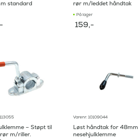
m standard
rør m/leddet håndtak
På lager
,-
159
,-
0113055
Varenr: 10109044
lklemme – Støpt til
Løst håndtak for 48mm
r m/riller.
nesehjulklemme