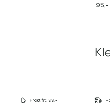
95
,-
Kl
Frakt fra 99,-
Ra