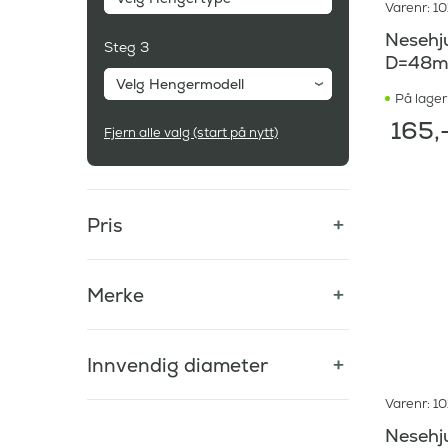
Varenr: 1
Nesehj
Steg 3
D=48m
Velg Hengermodell
På lager
165
,
Fjern alle valg (start på nytt)
Pris
Merke
Innvendig diameter
Varenr: 1
Nesehj