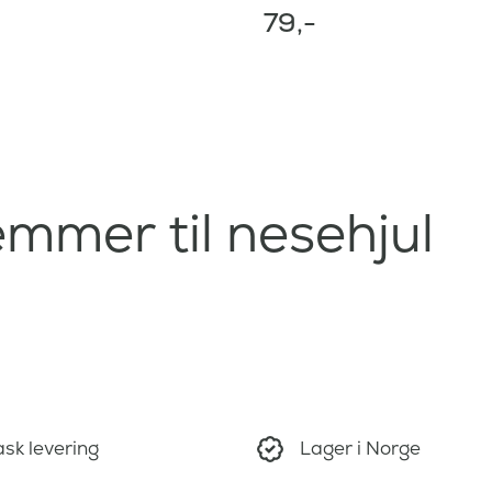
79
,-
emmer til nesehjul
sk levering
Lager i Norge