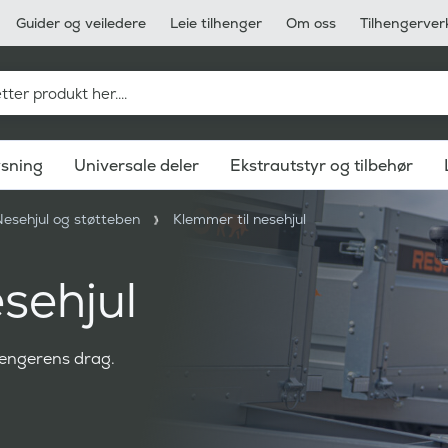
Guider og veiledere
Leie tilhenger
Om oss
Tilhengerver
ysning
Universale deler
Ekstrautstyr og tilbehør
esehjul og støtteben
Klemmer til nesehjul
sehjul
lhengerens drag.