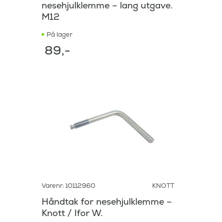
nesehjulklemme – lang utgave.
M12
På lager
89
,-
Varenr: 10112960
KNOTT
Håndtak for nesehjulklemme –
Knott / Ifor W.