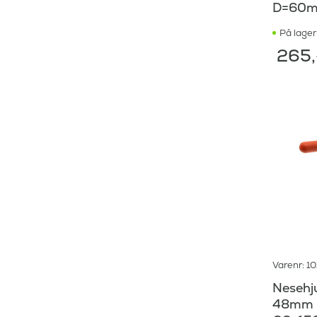
D=60m
På lager
265
Varenr: 1
Nesehju
48mm rø