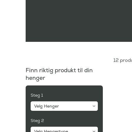
12
produ
Finn riktig produkt til din
henger
Steg 1
Velg Henger
Steg 2
Velg Hengertype