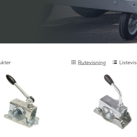
kter
Rutevisning
Listevi