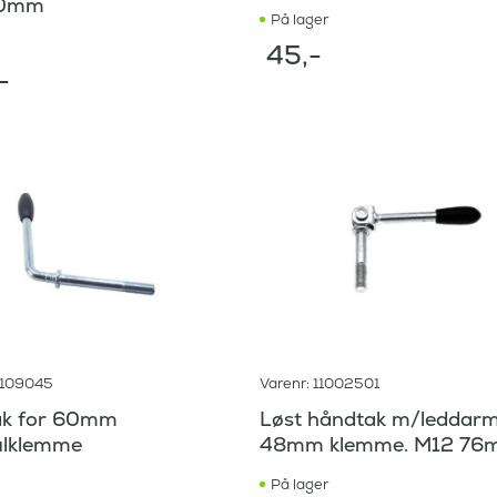
50mm
På lager
45
,-
-
0109045
Varenr: 11002501
k for 60mm
Løst håndtak m/leddarm
ulklemme
48mm klemme. M12 76
På lager