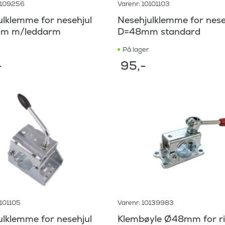
0109256
Varenr: 10101103
ulklemme for nesehjul
Nesehjulklemme for nese
m m/leddarm
D=48mm standard
På lager
-
95
,-
0101105
Varenr: 10139983
ulklemme for nesehjul
Klembøyle Ø48mm for ril