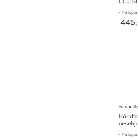
CC=1
På lager
445
,
Varenr: 1
Håndta
nesehj
På lager