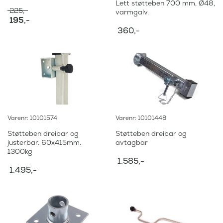
Lett støtteben 700 mm, Ø48,
225
,-
varmgalv.
O
195
,-
p
N
360
,-
p
å
r
v
i
æ
n
r
n
e
e
n
l
d
i
e
g
p
p
Varenr: 10101574
Varenr: 10101448
r
r
i
Støtteben dreibar og
Støtteben dreibar og
i
s
justerbar. 60x415mm.
avtagbar
s
e
1300kg
v
r
1.585
,-
a
:
1.495
,-
r
:
1
9
2
5
2
,
5
-