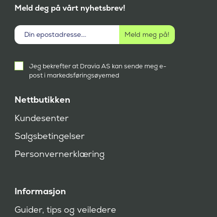
Meld deg på vårt nyhetsbrev!
Aktivt
Jeg bekrefter at Dravia AS kan sende meg e-
samtykke
post i markedsføringsøyemed
(
P
å
Nettbutikken
k
r
Kundesenter
e
v
Salgsbetingelser
d
)
Personvernerklæring
Informasjon
Guider, tips og veiledere