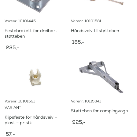
,
.
-
.
Varenr: 10101445
Varenr: 10101581
Festebrakett for dreibart
Håndsveiv til støtteben
støtteben
185
,-
235
,-
Varenr: 10101591
Varenr: 10115841
VARIANT
Støtteben for campingvogn
Klipsfeste for håndsveiv –
925
,-
plast – pr stk
57
,-