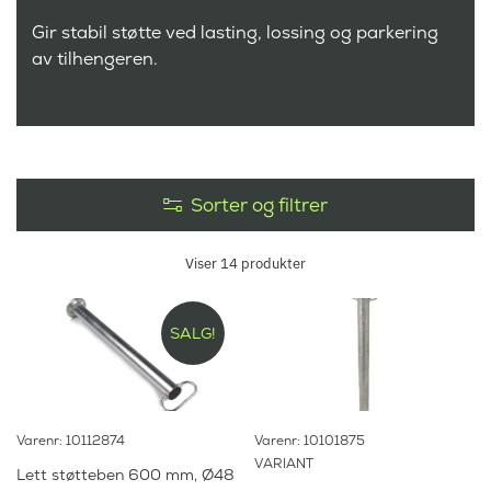
Gir stabil støtte ved lasting, lossing og parkering
av tilhengeren.
Sorter og filtrer
Viser
14
produkter
SALG!
Varenr: 10112874
Varenr: 10101875
VARIANT
Lett støtteben 600 mm, Ø48