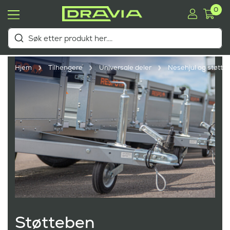
0
Hjem
Tilhengere
Universale deler
Nesehjul og støtte
Støtteben