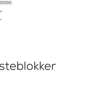
 12000
er
-
steblokker