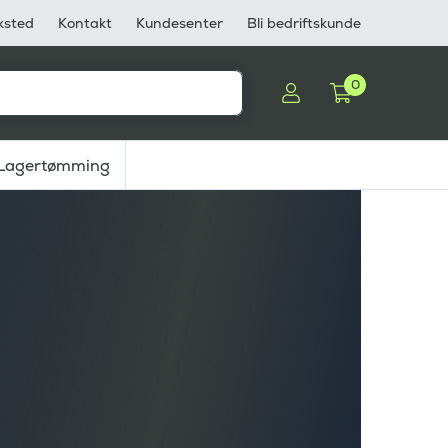
ksted
Kontakt
Kundesenter
Bli bedriftskunde
0
Lagertømming