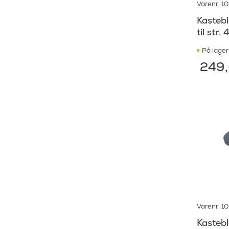
Varenr: 1
Kasteb
til str.
På lager
249
Varenr: 1
Kasteb