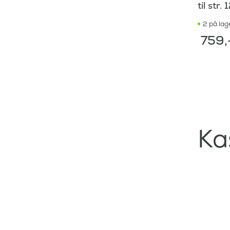
til str.
2 på lag
759
,
Ka