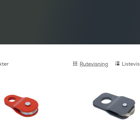
kter
Rutevisning
Listevi