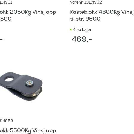
0114951
Varenr: 10114952
lokk 2050Kg Vinsj opp
Kasteblokk 4300Kg Vinsj
 4500
til str. 9500
4 på lager
,-
469
,-
0114953
lokk 5500Kg Vinsj opp