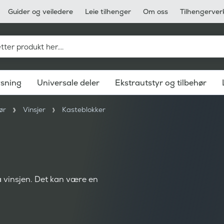
Guider og veiledere
Leie tilhenger
Om oss
Tilhengerver
ysning
Universale deler
Ekstrautstyr og tilbehør
ør
Vinsjer
Kasteblokker
å vinsjen. Det kan være en
.