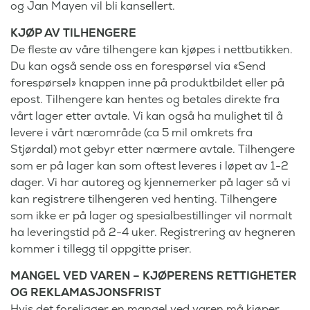
og Jan Mayen vil bli kansellert.
KJØP AV TILHENGERE
De fleste av våre tilhengere kan kjøpes i nettbutikken.
Du kan også sende oss en forespørsel via «Send
forespørsel» knappen inne på produktbildet eller på
epost. Tilhengere kan hentes og betales direkte fra
vårt lager etter avtale. Vi kan også ha mulighet til å
levere i vårt nærområde (ca 5 mil omkrets fra
Stjørdal) mot gebyr etter nærmere avtale. Tilhengere
som er på lager kan som oftest leveres i løpet av 1-2
dager. Vi har autoreg og kjennemerker på lager så vi
kan registrere tilhengeren ved henting. Tilhengere
som ikke er på lager og spesialbestillinger vil normalt
ha leveringstid på 2-4 uker. Registrering av hegneren
kommer i tillegg til oppgitte priser.
MANGEL VED VAREN – KJØPERENS RETTIGHETER
OG REKLAMASJONSFRIST
Hvis det foreligger en mangel ved varen må kjøper