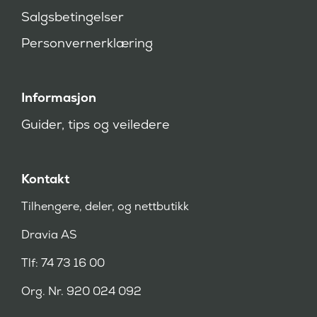
v
Salgsbetingelser
d
)
Personvernerklæring
Informasjon
Guider, tips og veiledere
Kontakt
Tilhengere, deler, og nettbutikk
Dravia AS
Tlf: 74 73 16 00
Org. Nr. 920 024 092