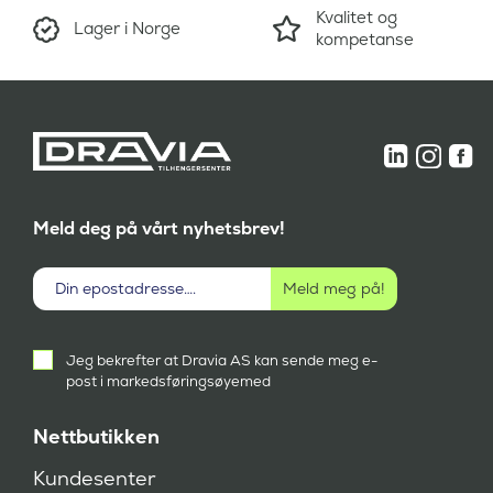
Kvalitet og
Lager i Norge
kompetanse
Meld deg på vårt nyhetsbrev!
Aktivt
Jeg bekrefter at Dravia AS kan sende meg e-
samtykke
post i markedsføringsøyemed
(
P
å
Nettbutikken
k
r
Kundesenter
e