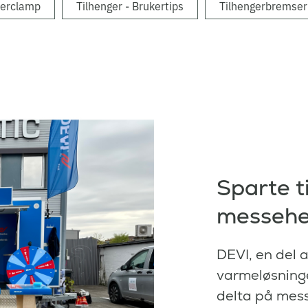
erclamp
Tilhenger - Brukertips
Tilhengerbremser
Sparte t
messehe
DEVI, en del a
varmeløsninge
delta på mess