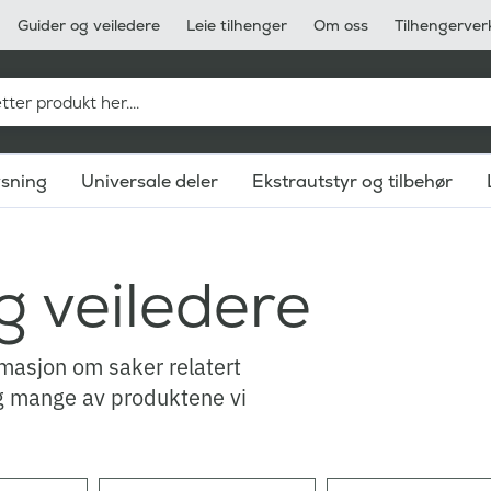
Guider og veiledere
Leie tilhenger
Om oss
Tilhengerver
ysning
Universale deler
Ekstrautstyr og tilbehør
og veiledere
ormasjon om saker relatert
 og mange av produktene vi